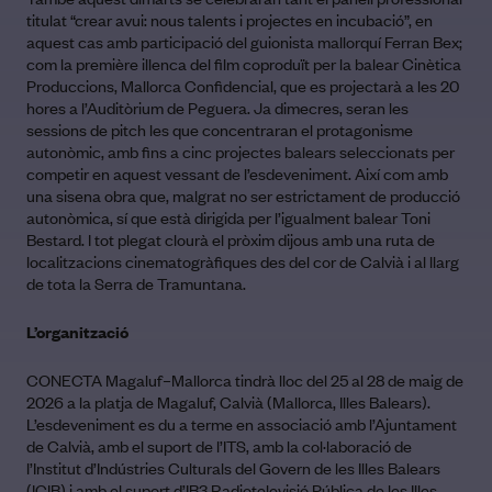
titulat “crear avui: nous talents i projectes en incubació”, en
aquest cas amb participació del guionista mallorquí Ferran Bex;
com la première illenca del film coproduït per la balear Cinètica
Produccions, Mallorca Confidencial, que es projectarà a les 20
hores a l’Auditòrium de Peguera. Ja dimecres, seran les
sessions de pitch les que concentraran el protagonisme
autonòmic, amb fins a cinc projectes balears seleccionats per
competir en aquest vessant de l’esdeveniment. Així com amb
una sisena obra que, malgrat no ser estrictament de producció
autonòmica, sí que està dirigida per l’igualment balear Toni
Bestard. I tot plegat clourà el pròxim dijous amb una ruta de
localitzacions cinematogràfiques des del cor de Calvià i al llarg
de tota la Serra de Tramuntana.
L’organització
CONECTA Magaluf–Mallorca tindrà lloc del 25 al 28 de maig de
2026 a la platja de Magaluf, Calvià (Mallorca, Illes Balears).
L’esdeveniment es du a terme en associació amb l’Ajuntament
de Calvià, amb el suport de l’ITS, amb la col·laboració de
l’Institut d’Indústries Culturals del Govern de les Illes Balears
(ICIB) i amb el suport d’IB3 Radiotelevisió Pública de les Illes