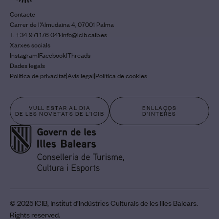
Contacte
Carrer de l’Almudaina 4, 07001 Palma
T. +34 971 176 041
·
info@icib.caib.es
Xarxes socials
Instagram
|
Facebook
|
Threads
Dades legals
Política de privacitat
|
Avís legal
|
Política de cookies
VULL ESTAR AL DIA
ENLLAÇOS
DE LES NOVETATS DE L'ICIB
D'INTERÈS
© 2025 ICIB, Institut d’Indústries Culturals de les Illes Balears.
Rights reserved.