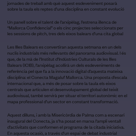
jornades de treball amb què aquest esdeveniment posarà
sobre la taula els reptes d’una disciplina en constant evolució
Un panell sobre el talent de l’arxipèlag, l’estrena illenca de
“Mallorca Confidencial” o els cinc projectes seleccionats per
les sessions de pitch, tres dels eixos balears d’una cita global
Les Illes Balears es convertiran aquesta setmana en un dels
nuclis industrials més rellevants del panorama audiovisual. I és
que, de la mà de l’Institut d’Indústries Culturals de les Illes
Balears (ICIB), l’arxipèlag acollirà un dels esdeveniments de
referència pel que fa a la innovació digital d’aquesta mateixa
disciplina: el Conecta Magaluf Mallorca. Una proposta d’escala
internacional que, a més de posar sobre la taula els eixos
centrals que articulen el desenvolupament global del teixit
audiovisual, també servirà per situar el territori autonòmic en el
mapa professional d’un sector en constant transformació.
Aquest dilluns, i amb la Misericòrdia de Palma com a escenari
inaugural del Conecta, ja s’ha posat en marxa l’ampli ventall
d’activitats que conformen el programa de la citada iniciativa.
En aquesta ocasió, a través d’un espai de debat industrial