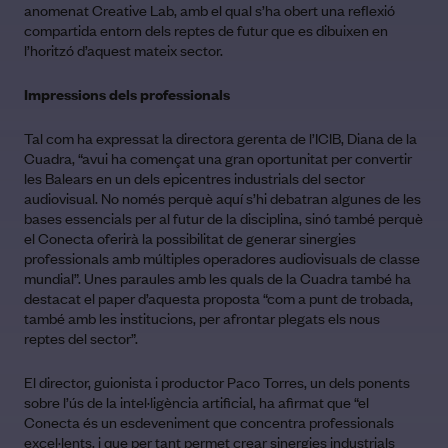
anomenat Creative Lab, amb el qual s’ha obert una reflexió
compartida entorn dels reptes de futur que es dibuixen en
l’horitzó d’aquest mateix sector.
Impressions dels professionals
Tal com ha expressat la directora gerenta de l’ICIB, Diana de la
Cuadra, “avui ha començat una gran oportunitat per convertir
les Balears en un dels epicentres industrials del sector
audiovisual. No només perquè aquí s’hi debatran algunes de les
bases essencials per al futur de la disciplina, sinó també perquè
el Conecta oferirà la possibilitat de generar sinergies
professionals amb múltiples operadores audiovisuals de classe
mundial”. Unes paraules amb les quals de la Cuadra també ha
destacat el paper d’aquesta proposta “com a punt de trobada,
també amb les institucions, per afrontar plegats els nous
reptes del sector”.
El director, guionista i productor Paco Torres, un dels ponents
sobre l’ús de la intel·ligència artificial, ha afirmat que “el
Conecta és un esdeveniment que concentra professionals
excel·lents, i que per tant permet crear sinergies industrials